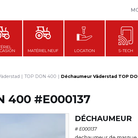
M
ÉRIEL
CASION
MATÉRIEL NEUF
LOCATION
S-TECH
Väderstad
TOP DON 400
Déchaumeur Väderstad TOP DO
N 400
#E000137
DÉCHAUMEUR
#
E000137
dechaumeur de marque 