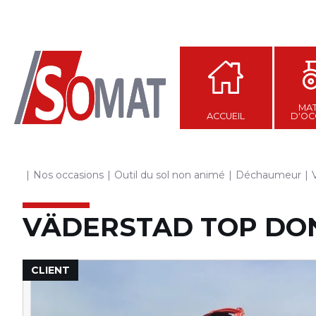
MAT
ACCUEIL
D'OC
Nos occasions
Outil du sol non animé
Déchaumeur
VÄDERSTAD
TOP DO
CLIENT