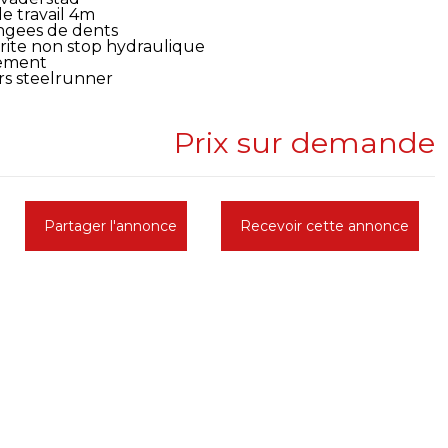
e travail 4m
angees de dents
urite non stop hydraulique
lement
rs steelrunner
Prix sur demande
Partager l'annonce
Recevoir cette annonce