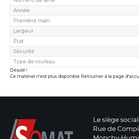
Numéro de série
Année
Première main
Largeur
État
Sécurité
Type de rouleau
Désolé !
Ce matériel n'est plus disponible
Retourner à la page d'accu
Le siège social 
Rue de Compi
Monchy-Humi