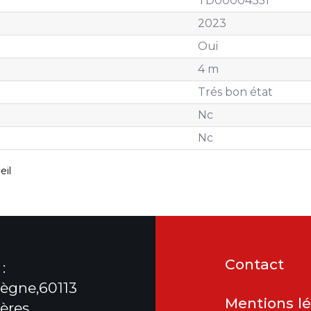
TD00004351
2023
Oui
4 m
Trés bon état
Nc
Nc
eil
Contact
:
ègne,60113
Mentions l
ères