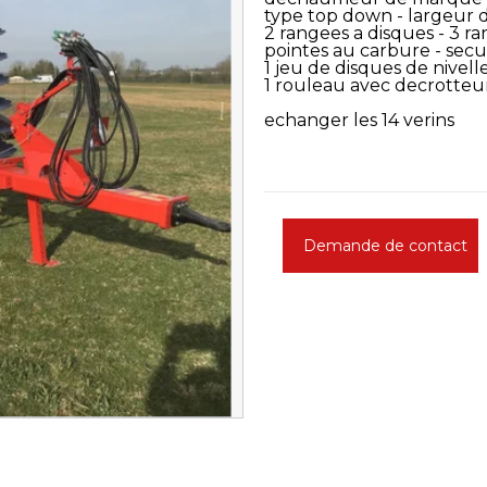
type top down - largeur d
2 rangees a disques - 3 r
pointes au carbure - sec
1 jeu de disques de nivel
1 rouleau avec decrotteu
echanger les 14 verins
Demande de contact