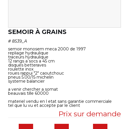
SEMOIR À GRAINS
#
8539_A
semoir monosem meca 2000 de 1997
repliage hydraulique
traceurs hydraulique
12 rangs a socs a 45 cm
disques betteraves
roulette inox
roues rappui "2" caoutchouc
pneus 5.00/15 michelin
systeme balancier
a venir chercher a somat
beauvais tille 60000
materiel vendu en l etat sans garantie commerciale
tel que lu vu et accepte par le client
Prix sur demande