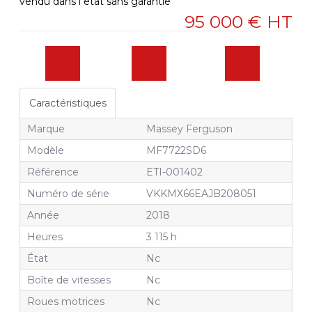
vendu dans l etat sans garantie
95 000
€
HT
Caractéristiques
Marque
Massey Ferguson
Modèle
MF7722SD6
Référence
ETI-001402
Numéro de série
VKKMX66EAJB208051
Année
2018
Heures
3 115 h
État
Nc
Boîte de vitesses
Nc
Roues motrices
Nc