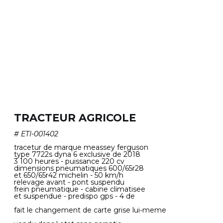
TRACTEUR AGRICOLE
#
ETI-001402
tracetur de marque meassey ferguson
type 7722s dyna 6 exclusive de 2018
3 100 heures - puissance 220 cv
dimensions pneumatiques 600/65r28
et 650/65r42 michelin - 50 km/h
relevage avant - pont suspendu
frein pneumatique - cabine climatisee
et suspendue - predispo gps - 4 de
fait le changement de carte grise lui-meme