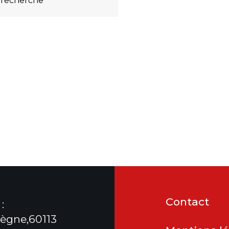
 recherche
Contact
:
ègne,60113