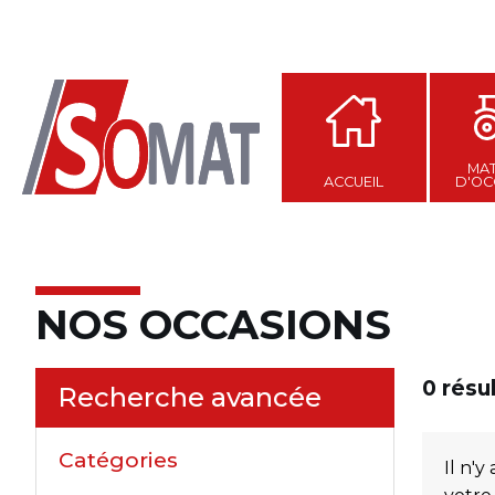
MAT
ACCUEIL
D'OC
NOS OCCASIONS
0
résu
Recherche avancée
Catégories
Il n'