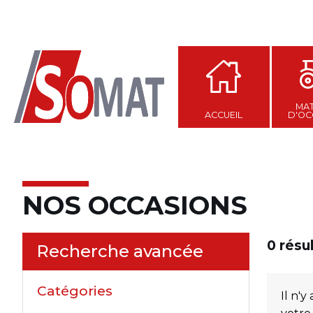
MAT
ACCUEIL
D'OC
NOS OCCASIONS
0
résu
Recherche avancée
Catégories
Il n'