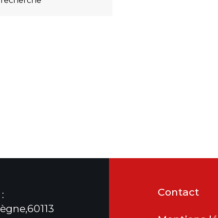
 recherche
Contact
:
ègne,60113