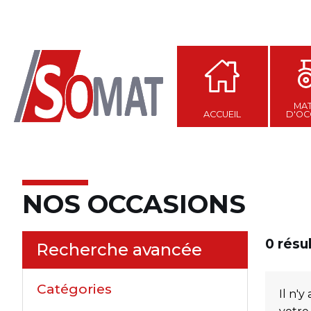
MAT
ACCUEIL
D'OC
NOS OCCASIONS
0
résu
Recherche avancée
Catégories
Il n'