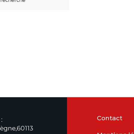
 recherche
Contact
:
ègne,60113