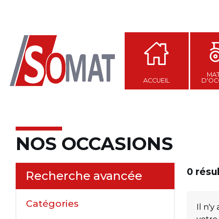
MAT
ACCUEIL
D'OC
NOS OCCASIONS
0
résu
Recherche avancée
Catégories
Il n'