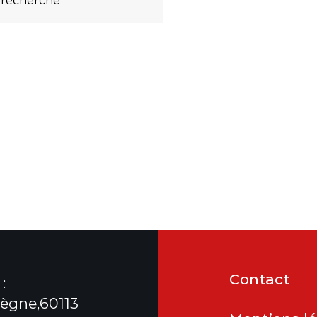
 recherche
Contact
:
ègne,60113