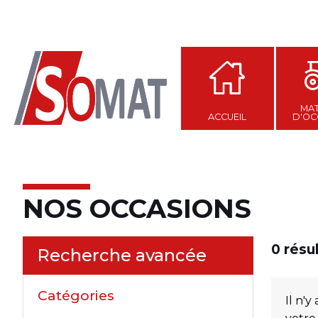
MAT
ACCUEIL
D'OC
NOS OCCASIONS
0
résu
Recherche avancée
Catégories
Il n'