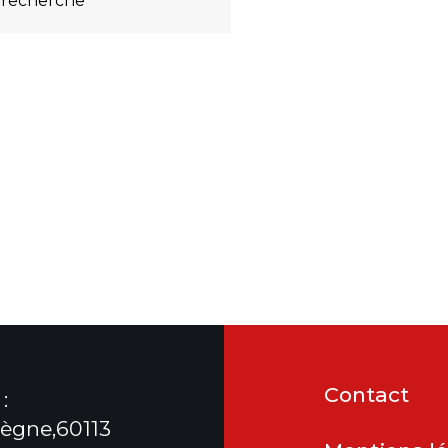
 recherche
Contact
:
ègne,60113